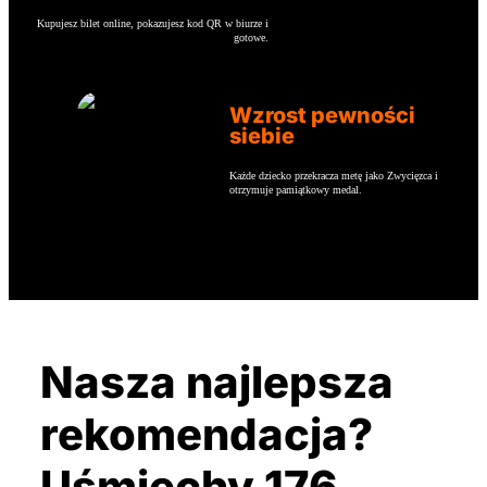
Kupujesz bilet online, pokazujesz kod QR w biurze i
gotowe.
Wzrost pewności
siebie
Każde dziecko przekracza metę jako Zwycięzca i
otrzymuje pamiątkowy medal.
Nasza najlepsza
rekomendacja?
Uśmiechy 176