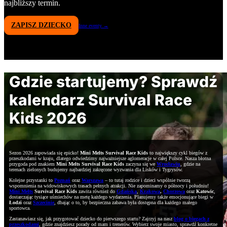
najbliższy termin.
ZAPISZ DZIECKO
Inne eventy →
Gdzie startujemy? Sprawdź
kalendarz Survival Race
Kids 2026
Sezon 2026 zapowiada się epicko!
Mini Melts Survival Race Kids
to największy cykl biegów z
przeszkodami w kraju, dlatego odwiedzimy najważniejsze aglomeracje w całej Polsce. Nasza błotna
przygoda pod znakiem
Mini Melts Survival Race Kids
zaczyna się we
Wrocławiu
, gdzie na
terenach zielonych budujemy najbardziej zakręcone wyzwania dla Lisków i Tygrysów.
Kolejne przystanki to
Poznań
oraz
Warszawa
– to tutaj rodzice i dzieci wspólnie tworzą
wspomnienia na widowiskowych trasach pełnych atrakcji. Nie zapominamy o północy i południu!
Mini Melts
Survival Race Kids
zawita również do
Gdańska
,
Krakowa
,
Chorzowa
oraz
Katowic
,
dostarczając tysiące uśmiechów na metę każdego wydarzenia. Planujemy także emocjonujące biegi w
Łodzi
oraz
Szczecinie
, dbając o to, by bezpieczna zabawa była dostępna dla każdego małego
sportowca.
Zastanawiasz się, jak przygotować dziecko do pierwszego startu? Zajrzyj na nasz
blog o biegach z
przeszkodami
, gdzie znajdziesz porady od mam i trenerów. Wybierz swoje miasto, sprawdź konkretne