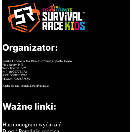
Organizator:
Polska Fundacja Na Rzecz Promocji Sportu Akara
Plac Solny 14/3
Wrocław 50-062
NIP: 8992778473
KRS: 0000502283
REGON: 022437470
Napisz do nas: kontakt@survivalrace.pl
Ważne linki:
Harmonogram wydarzeń
Blog / Poradnik rodzica