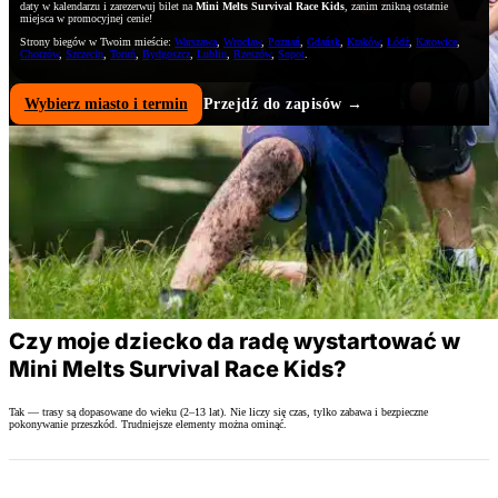
daty w kalendarzu i zarezerwuj bilet na
Mini Melts Survival Race Kids
, zanim znikną ostatnie
miejsca w promocyjnej cenie!
Strony biegów w Twoim mieście:
Warszawa
,
Wrocław
,
Poznań
,
Gdańsk
,
Kraków
,
Łódź
,
Katowice
,
Chorzów
,
Szczecin
,
Toruń
,
Bydgoszcz
,
Lublin
,
Rzeszów
,
Sopot
.
Wybierz miasto i termin
Przejdź do zapisów →
Szybkie odpowiedzi przed startem
Najczęstsze pytania rodziców: wiek, bezpieczeństwo, błoto, bilety i opaska. Pełne FAQ znajdziesz tutaj:
Dziecko i trasa (kliknij by rozwinąć kartę)
Czy moje dziecko da radę wystartować w
Mini Melts Survival Race Kids?
Tak — trasy są dopasowane do wieku (2–13 lat). Nie liczy się czas, tylko zabawa i bezpieczne
pokonywanie przeszkód. Trudniejsze elementy można ominąć.