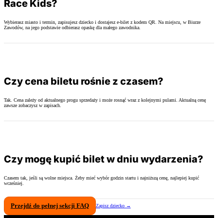
Race Kids?
Wybierasz miasto i termin, zapisujesz dziecko i dostajesz e-bilet z kodem QR. Na miejscu, w Biurze
Zawodów, na jego podstawie odbierasz opaskę dla małego zawodnika.
Czy cena biletu rośnie z czasem?
Tak. Cena zależy od aktualnego progu sprzedaży i może rosnąć wraz z kolejnymi pulami. Aktualną cenę
zawsze zobaczysz w zapisach.
Czy mogę kupić bilet w dniu wydarzenia?
Czasem tak, jeśli są wolne miejsca. Żeby mieć wybór godzin startu i najniższą cenę, najlepiej kupić
wcześniej.
Przejdź do pełnej sekcji FAQ
Zapisz dziecko →