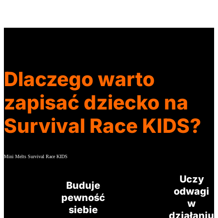
Dlaczego warto
zapisać dziecko na
Survival Race KIDS?
Mini Melts Survival Race KIDS
Uczy
Buduje
odwagi
pewność
w
siebie
działaniu