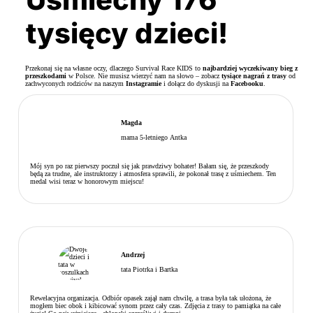
tysięcy dzieci!
Przekonaj się na własne oczy, dlaczego Survival Race KIDS to
najbardziej wyczekiwany bieg z
przeszkodami
w Polsce. Nie musisz wierzyć nam na słowo – zobacz
tysiące nagrań z trasy
od
zachwyconych rodziców na naszym
Instagramie
i dołącz do dyskusji na
Facebooku
.
Magda
mama 5-letniego Antka
Mój syn po raz pierwszy poczuł się jak prawdziwy bohater! Bałam się, że przeszkody
będą za trudne, ale instruktorzy i atmosfera sprawili, że pokonał trasę z uśmiechem. Ten
medal wisi teraz w honorowym miejscu!
Andrzej
tata Piotrka i Bartka
Rewelacyjna organizacja. Odbiór opasek zajął nam chwilę, a trasa była tak ułożona, że
mogłem biec obok i kibicować synom przez cały czas. Zdjęcia z trasy to pamiątka na całe