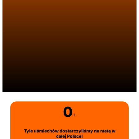
0
+
Tyle uśmiechów dostarczyliśmy na metę w
całej Polsce!