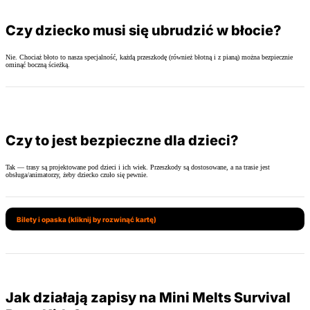
Czy dziecko musi się ubrudzić w błocie?
Nie. Chociaż błoto to nasza specjalność, każdą przeszkodę (również błotną i z pianą) można bezpiecznie
ominąć boczną ścieżką.
Czy to jest bezpieczne dla dzieci?
Tak — trasy są projektowane pod dzieci i ich wiek. Przeszkody są dostosowane, a na trasie jest
obsługa/animatorzy, żeby dziecko czuło się pewnie.
Bilety i opaska (kliknij by rozwinąć kartę)
Jak działają zapisy na Mini Melts Survival