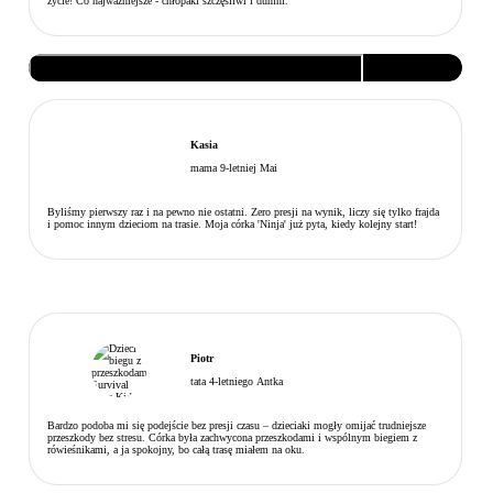
życie! Co najważniejsze - chłopaki szczęśliwi i dumni.
Kasia
mama 9-letniej Mai
Byliśmy pierwszy raz i na pewno nie ostatni. Zero presji na wynik, liczy się tylko frajda
i pomoc innym dzieciom na trasie. Moja córka 'Ninja' już pyta, kiedy kolejny start!
Piotr
tata 4-letniego Antka
Bardzo podoba mi się podejście bez presji czasu – dzieciaki mogły omijać trudniejsze
przeszkody bez stresu. Córka była zachwycona przeszkodami i wspólnym biegiem z
rówieśnikami, a ja spokojny, bo całą trasę miałem na oku.