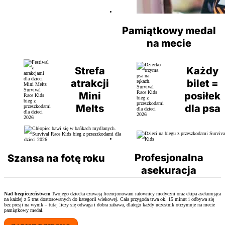
Pamiątkowy medal
na mecie
Strefa
Każdy
atrakcji
bilet =
Mini
posiłek
Melts
dla psa
Profesjonalna
Szansa na fotę roku
asekuracja
Nad bezpieczeństwem
Twojego dziecka czuwają licencjonowani ratownicy medyczni oraz ekipa asekurująca
na każdej z 5 tras dostosowanych do kategorii wiekowej. Cała przygoda trwa ok. 15 minut i odbywa się
bez presji na wynik – tutaj liczy się odwaga i dobra zabawa, dlatego każdy uczestnik otrzymuje na mecie
pamiątkowy medal.