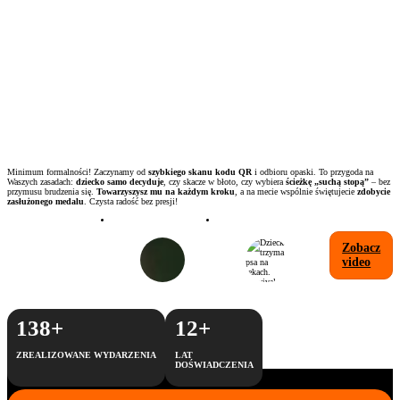
Minimum formalności! Zaczynamy od
szybkiego skanu kodu QR
i odbioru opaski. To przygoda na
Waszych zasadach:
dziecko samo decyduje
, czy skacze w błoto, czy wybiera
ścieżkę „suchą stopą”
– bez
przymusu brudzenia się.
Towarzyszysz mu na każdym kroku
, a na mecie wspólnie świętujecie
zdobycie
zasłużonego medalu
. Czysta radość bez presji!
Zobacz
video
173
+
12
+
ZREALIZOWANE WYDARZENIA
LAT
DOŚWIADCZENIA