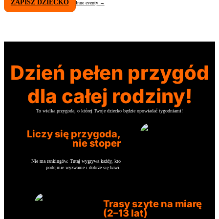
ZAPISZ DZIECKO
Inne eventy →
Dzień pełen przygód
dla całej rodziny!
To wielka przygoda, o której Twoje dziecko będzie opowiadać tygodniami!
Liczy się przygoda,
nie stoper
Nie ma rankingów. Tutaj wygrywa każdy, kto
podejmie wyzwanie i dobrze się bawi.
Trasy szyte na miarę
(2–13 lat)