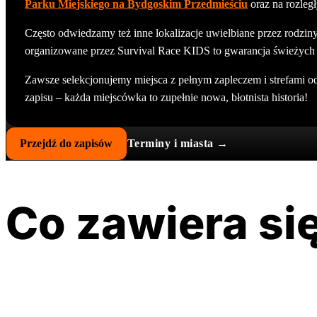
Parku Miejskiego na Bydgoskim Przedmieściu
oraz na rozleg
Często odwiedzamy też inne lokalizacje uwielbiane przez rodziny,
organizowane przez Survival Race KIDS to gwarancja świeżych w
Zawsze selekcjonujemy miejsca z pełnym zapleczem i strefami 
zapisu – każda miejscówka to zupełnie nowa, błotnista historia!
Przejdź do zapisów
Terminy i miasta →
Co zawiera się