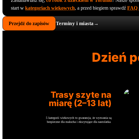
Zastanawiasz się,
co robić z dzieckiem w Toruniu
? Nasze spo
start w
kategoriach wiekowych
, a przed biegiem sprawdź
FAQ 
Przejdź do zapisów
Terminy i miasta→
Dzień p
Trasy szyte na
miarę (2–13 lat)
5 kategorii wiekowych to gwarancja, że wyzwania są
bezpieczne dla malucha i ekscytujące dla nastolatka.