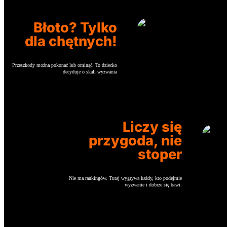
Błoto? Tylko
dla chętnych!
Przeszkody można pokonać lub ominąć. To dziecko
decyduje o skali wyzwania
Liczy się
przygoda, nie
stoper
Nie ma rankingów. Tutaj wygrywa każdy, kto podejmie
wyzwanie i dobrze się bawi.