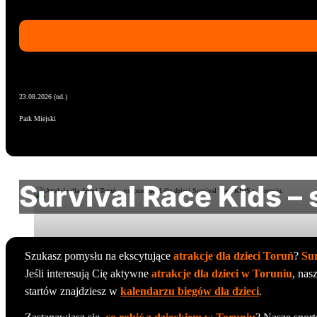
23.08.2026 (nd.)
Park Miejski
Survival Race Kids –
Szukasz pomysłu na ekscytujące
atrakcje dla dzieci Toruń
?
Su
Jeśli interesują Cię aktywne
atrakcje dla dzieci w Toruniu
, nas
startów znajdziesz w
kalendarzu biegów dla dzieci
.