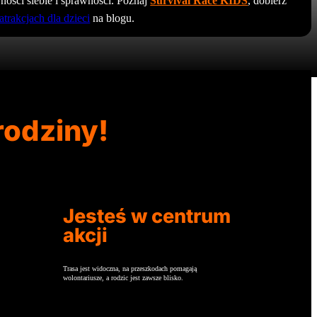
ości siebie i sprawności. Poznaj
Survival Race KIDS
, dobierz
atrakcjach dla dzieci
na blogu.
rodziny!
Jesteś w centrum
akcji
Trasa jest widoczna, na przeszkodach pomagają
wolontariusze, a rodzic jest zawsze blisko.