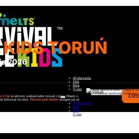
 KIDS TORUŃ
cja 2026
Wydarzenia
FAQ
Blog
O nas
ZAPI
o 13 lat
na aktywny weekend pełen wyzwań i dumy. Dbamy o
 lub kibicować tuż obok.
Pierwsze pule biletów
dostępne już od
Wydarzenia
FAQ
Blog
O nas
w Toruniu – terminy i zapisy