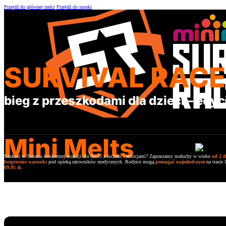
Przejdź do głównej treści
Przejdź do stopki
SURVIVAL RACE
bieg z przeszkodami dla dzieci – edy
Mini Melts
Szukasz w Toruniu konkretnej atrakcji dla dzieci z ruchem i emocjami? Zapraszamy maluchy w wieku
od 2 d
bezpieczne warunki
pod opieką ratowników medycznych. Rodzice mogą
pomagać najmłodszym
na trasie
69,95 zł.
Najbliższe biegi dla dzieci 