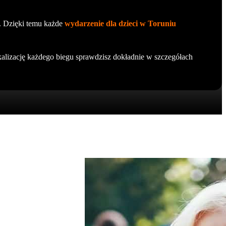
ą. Dzięki temu każde
wydarzenie dla dzieci w Toruniu
kalizację każdego biegu sprawdzisz dokładnie w szczegółach