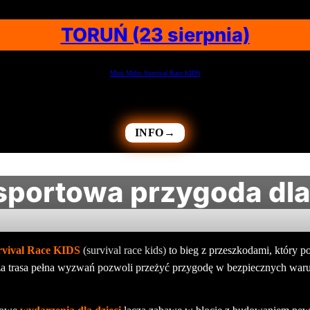
TORUŃ (23 sierpnia)
Mini Melts Survival Race KIDS
INFO→
 sportowa przygoda dla
rvival Race KIDS
(survival race kids)
to bieg z przeszkodami, który 
za trasa pełna wyzwań pozwoli przeżyć przygodę w bezpiecznych waru