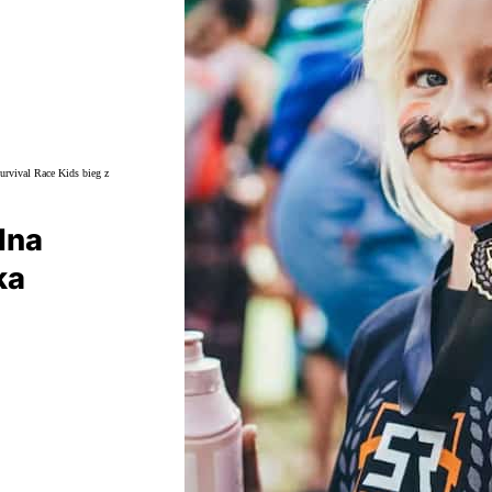
lna
ka