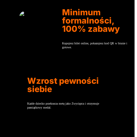
Minimum
formalności,
100% zabawy
Kupujesz bilet online, pokazujesz kod QR w biurze i
gotowe.
Wzrost pewności
siebie
Każde dziecko przekracza metę jako Zwycięzca i otrzymuje
pamiątkowy medal.