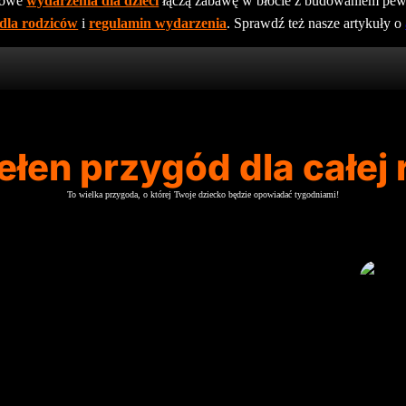
rtowe
wydarzenia dla dzieci
łączą zabawę w błocie z budowaniem pewn
dla rodziców
i
regulamin wydarzenia
. Sprawdź też nasze artykuły o
ełen przygód dla całej 
To wielka przygoda, o której Twoje dziecko będzie opowiadać tygodniami!