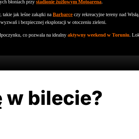
łych błoniach przy
stadionie żużlowym Motoarena
.
 takie jak leśne zakątki na
Barbarce
czy rekreacyjne tereny nad Wisł
yzwań i bezpiecznej eksploracji w otoczeniu zieleni.
odpoczynku, co pozwala na idealny
aktywny weekend w Toruniu
. Lo
 w bilecie?