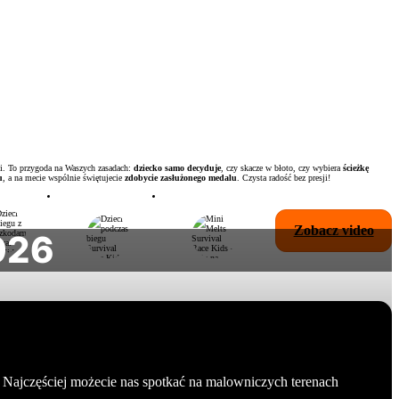
i. To przygoda na Waszych zasadach:
dziecko samo decyduje
, czy skacze w błoto, czy wybiera
ścieżkę
u
, a na mecie wspólnie świętujecie
zdobycie zasłużonego medalu
. Czysta radość bez presji!
Zobacz video
2026
. Najczęściej możecie nas spotkać na malowniczych terenach