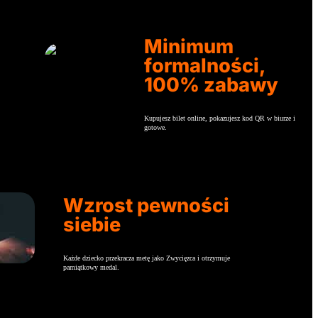
Minimum
formalności,
100% zabawy
Kupujesz bilet online, pokazujesz kod QR w biurze i
gotowe.
Wzrost pewności
siebie
Każde dziecko przekracza metę jako Zwycięzca i otrzymuje
pamiątkowy medal.