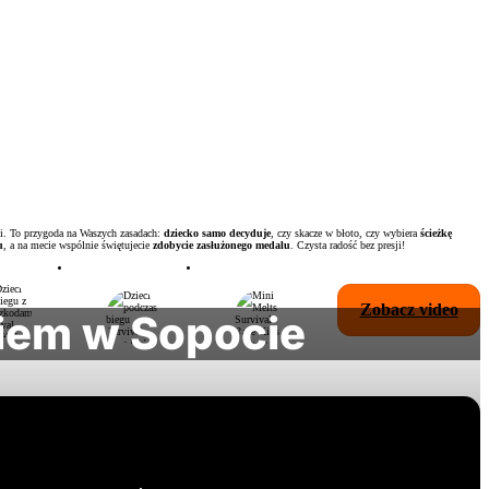
i. To przygoda na Waszych zasadach:
dziecko samo decyduje
, czy skacze w błoto, czy wybiera
ścieżkę
u
, a na mecie wspólnie świętujecie
zdobycie zasłużonego medalu
. Czysta radość bez presji!
Zobacz video
iem w Sopocie