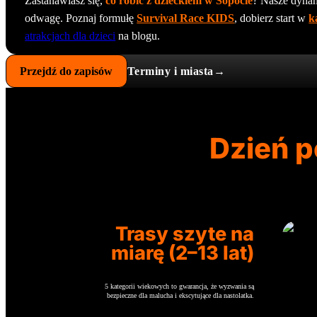
Zastanawiasz się,
co robić z dzieckiem w Sopocie
? Nasze dyna
odwagę. Poznaj formułę
Survival Race KIDS
, dobierz start w
k
atrakcjach dla dzieci
na blogu.
Przejdź do zapisów
Terminy i miasta→
Dzień p
Trasy szyte na
miarę (2–13 lat)
5 kategorii wiekowych to gwarancja, że wyzwania są
bezpieczne dla malucha i ekscytujące dla nastolatka.