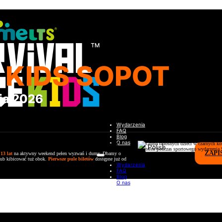
 KIDS SOPOT
cja 2026
Wydarzenia
FAQ
Blog
O nas
ZAPI
13 lat
na aktywny weekend pełen wyzwań i dumy. Dbamy o
 lub kibicować tuż obok.
Pierwsze pule biletów
dostępne już od
Wydarzenia
FAQ
Blog
O nas
w Szczecinie – terminy i zapi