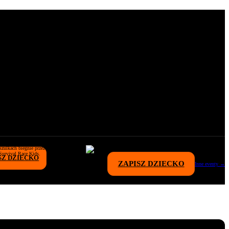
SZ DZIECKO
ZAPISZ DZIECKO
Inne eventy →
sy