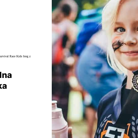
lna
ka