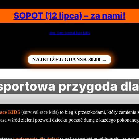
SOPOT (12 lipca) – za nami!
Mini Melts Survival Race KIDS
NAJBLIŻEJ: GDAŃSK 30.08 →
 sportowa przygoda dla
Race KIDS
(survival race kids)
to bieg z przeszkodami, który zamienia 
 trasa wśród zieleni pozwoli dziecku poczuć dumę z każdego pokonaneg