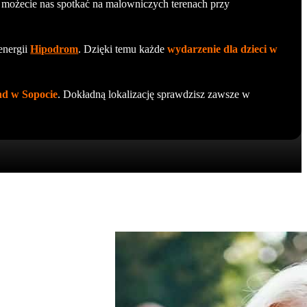
ej możecie nas spotkać na malowniczych terenach przy
energii
Hipodrom
. Dzięki temu każde
wydarzenie dla dzieci w
d w Sopocie
. Dokładną lokalizację sprawdzisz zawsze w