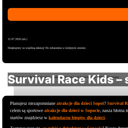
12.07.2026 (nd.)
Dziękujemy za wspólną zabawę! Do zobaczenia w kolejnym sezonie.
Survival Race Kids –
Planujesz niezapomniane
atrakcje dla dzieci Sopot
?
Survival 
celem są sportowe
atrakcje dla dzieci w Sopocie
, nasza błotna
startów znajdziesz w
kalendarzu biegów dla dzieci
.