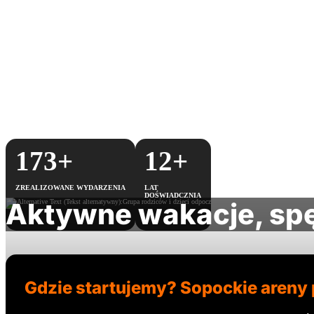
173
+
12
+
ZREALIZOWANE WYDARZENIA
LAT
DOŚWIADCZNIA
Aktywne wakacje, spę
Gdzie startujemy? Sopockie areny