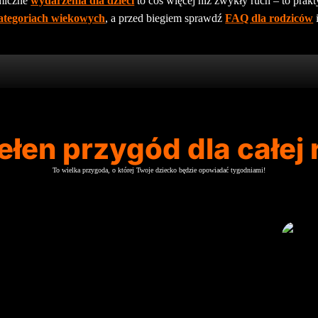
miczne
wydarzenia dla dzieci
to coś więcej niż zwykły ruch – to prak
ategoriach wiekowych
, a przed biegiem sprawdź
FAQ dla rodziców
ełen przygód dla całej 
To wielka przygoda, o której Twoje dziecko będzie opowiadać tygodniami!