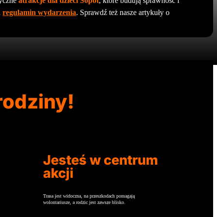
tyczne
atrakcje dla dzieci Sopot
, które budują sprawność i
i
regulamin wydarzenia
. Sprawdź też nasze artykuły o
rodziny!
Jesteś w centrum
akcji
Trasa jest widoczna, na przeszkodach pomagają
wolontariusze, a rodzic jest zawsze blisko.