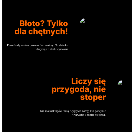
Błoto? Tylko
dla chętnych!
Przeszkody można pokonać lub ominąć. To dziecko
decyduje o skali wyzwania
Liczy się
przygoda, nie
stoper
Nie ma rankingów. Tutaj wygrywa każdy, kto podejmie
wyzwanie i dobrze się bawi.