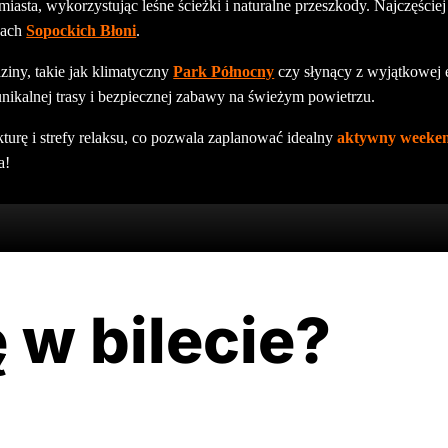
miasta, wykorzystując leśne ścieżki i naturalne przeszkody. Najczęści
nach
Sopockich Błoni
.
ziny, takie jak klimatyczny
Park Północny
czy słynący z wyjątkowej 
ikalnej trasy i bezpiecznej zabawy na świeżym powietrzu.
kturę i strefy relaksu, co pozwala zaplanować idealny
aktywny weeken
a!
 w bilecie?