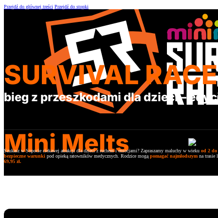
Przejdź do głównej treści
Przejdź do stopki
SURVIVAL RACE
bieg z przeszkodami dla dzieci – edy
Mini Melts
Szukasz w Sopocie ciekawej atrakcji dla dzieci z ruchem i emocjami? Zapraszamy maluchy w wieku
od 2 do 
bezpieczne warunki
pod opieką ratowników medycznych. Rodzice mogą
pomagać najmłodszym
na trasie
69,95 zł.
Najbliższe biegi dla dzieci 