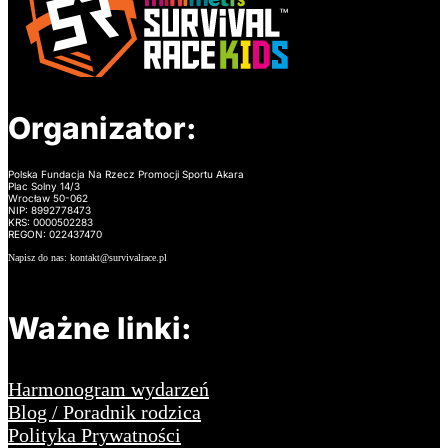
Organizator:
Polska Fundacja Na Rzecz Promocji Sportu Akara
Plac Solny 14/3
Wrocław 50-062
NIP: 8992778473
KRS: 0000502283
REGON: 022437470
Napisz do nas: kontakt@survivalrace.pl
Ważne linki:
Harmonogram wydarzeń
Blog / Poradnik rodzica
Polityka Prywatności