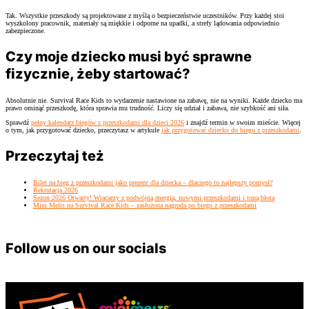
Tak. Wszystkie przeszkody są projektowane z myślą o bezpieczeństwie uczestników. Przy każdej stoi
wyszkolony pracownik, materiały są miękkie i odporne na upadki, a strefy lądowania odpowiednio
zabezpieczone.
Czy moje dziecko musi być sprawne
fizycznie, żeby startować?
Absolutnie nie. Survival Race Kids to wydarzenie nastawione na zabawę, nie na wyniki. Każde dziecko ma
prawo ominąć przeszkodę, która sprawia mu trudność. Liczy się udział i zabawa, nie szybkość ani siła.
Sprawdź
pełny kalendarz biegów z przeszkodami dla dzieci 2026
i znajdź termin w swoim mieście. Więcej
o tym, jak przygotować dziecko, przeczytasz w artykule
jak przygotować dziecko do biegu z przeszkodami
.
Przeczytaj też
Bilet na bieg z przeszkodami jako prezent dla dziecka – dlaczego to najlepszy pomysł?
Rekrutacja 2026
Sezon 2026 Otwarty! Wracamy z podwójną energią, nowymi przeszkodami i toną błota
Mini Melts na Survival Race Kids – zasłużona nagroda po biegu z przeszkodami
Follow us on our socials