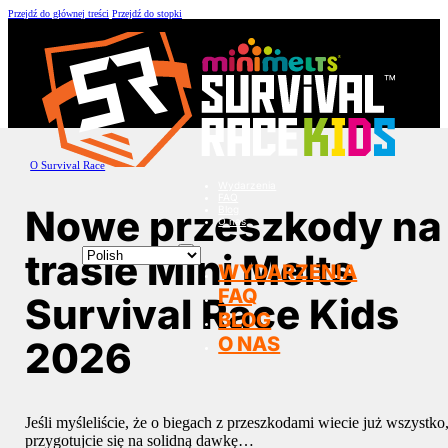
Przejdź do głównej treści
Przejdź do stopki
O Survival Race
Wydarzenia
FAQ
Nowe przeszkody na
Blog
O nas
trasie Mini Melts
WYDARZENIA
FAQ
Survival Race Kids
BLOG
O NAS
2026
Jeśli myśleliście, że o biegach z przeszkodami wiecie już wszystko
przygotujcie się na solidną dawkę…