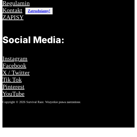
Regulamin
Kontakt
Zatrudniamy!
ZAPISY
Social Media:
Instagram
Facebook
X / Twitter
Tik Tok
Pinterest
YouTube
Copyright © 2026 Survival Race. Wszystkie prawa zastrzeżone.