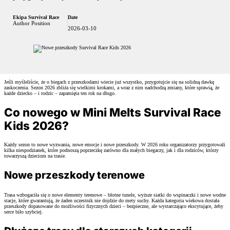
Ekipa Survival Race
Date
Author Position
2026-03-10
Jeśli myśleliście, że o biegach z przeszkodami wiecie już wszystko, przygotujcie się na solidną dawkę
zaskoczenia. Sezon 2026 zbliża się wielkimi krokami, a wraz z nim nadchodzą zmiany, które sprawią, że
każde dziecko – i rodzic – zapamięta ten rok na długo.
Co nowego w Mini Melts Survival Race
Kids 2026?
Każdy sezon to nowe wyzwania, nowe emocje i nowe przeszkody. W 2026 roku organizatorzy przygotowali
kilka niespodzianek, które podnoszą poprzeczkę zarówno dla małych biegaczy, jak i dla rodziców, którzy
towarzyszą dzieciom na trasie.
Nowe przeszkody terenowe
Trasa wzbogaciła się o nowe elementy terenowe – błotne tunele, wyższe siatki do wspinaczki i nowe wodne
stacje, które gwarantują, że żaden uczestnik nie dojdzie do mety suchy. Każda kategoria wiekowa dostała
przeszkody dopasowane do możliwości fizycznych dzieci – bezpieczne, ale wystarczająco ekscytujące, żeby
serce biło szybciej.