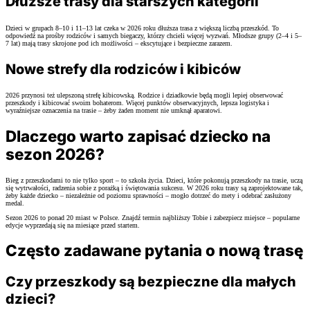
Dłuższe trasy dla starszych kategorii
Dzieci w grupach 8–10 i 11–13 lat czeka w 2026 roku dłuższa trasa z większą liczbą przeszkód. To
odpowiedź na prośby rodziców i samych biegaczy, którzy chcieli więcej wyzwań. Młodsze grupy (2–4 i 5–
7 lat) mają trasy skrojone pod ich możliwości – ekscytujące i bezpieczne zarazem.
Nowe strefy dla rodziców i kibiców
2026 przynosi też ulepszoną strefę kibicowską. Rodzice i dziadkowie będą mogli lepiej obserwować
przeszkody i kibicować swoim bohaterom. Więcej punktów obserwacyjnych, lepsza logistyka i
wyraźniejsze oznaczenia na trasie – żeby żaden moment nie umknął aparatowi.
Dlaczego warto zapisać dziecko na
sezon 2026?
Bieg z przeszkodami to nie tylko sport – to szkoła życia. Dzieci, które pokonują przeszkody na trasie, uczą
się wytrwałości, radzenia sobie z porażką i świętowania sukcesu. W 2026 roku trasy są zaprojektowane tak,
żeby każde dziecko – niezależnie od poziomu sprawności – mogło dotrzeć do mety i odebrać zasłużony
medal.
Sezon 2026 to ponad 20 miast w Polsce. Znajdź termin najbliższy Tobie i zabezpiecz miejsce – popularne
edycje wyprzedają się na miesiące przed startem.
Często zadawane pytania o nową trasę
Czy przeszkody są bezpieczne dla małych
dzieci?