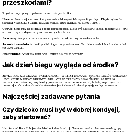
przeszkodami?
To jedno z najczęstszych pytań rodziców. Lista jest krótka:
Ubranie:
Stary strój sportowy, który nie będzie żal wyprać lub wyrzucić po biegu. Długie leginsy lub
spodenki + koszulka z długim rękawem (chroni przed otarciami od siatek i tuneli).
Obuwie:
Stare buty do biegania z dobrą przyczepnością. Mogą być plastikowe klapki na sznurówki – byle
nie nowe i byle z klejem, żeby nie zostawiły ich w błocie.
Na zmianę:
Kompletna zmiana ubrania, ręcznik i worek foliowy na mokre ciuchy.
Jedzenie i nawodnienie:
Lekki posiłek 2 godziny przed startem. Na miejscu woda lub sok – nie za dużo
tuż przed biegiem.
Aparat/telefon:
Absolutny must-have – zdjęcia z biegu są bezcenne!
Jak dzień biegu wygląda od środka?
Survival Race Kids zazwyczaj trwa kilka godzin – z startem grupowym i strefą dla rodziców wzdłuż trasy.
Dzieci startują w grupach wiekowych, więc Twoje dziecko biegnie z rówieśnikami. Na trasie są
wolontariusze i ratownicy przy każdej przeszkodzie. Na mecie czeka medal, herbata, ciepłe życzenia i
zazwyczaj strefa relaksu dla rodzin. Atmosfera jest świetna – kibice dopingują każdego uczestnika.
Najczęściej zadawane pytania
Czy dziecko musi być w dobrej kondycji,
żeby startować?
Nie. Survival Race Kids jest dla dzieci w każdej kondycji. Trasa jest krótka i dostosowana do grupy
wiekowej, przeszkody są opcjonalne, a tempo ustala samo dziecko. Najważniejsza jest dobra zabawa, nie