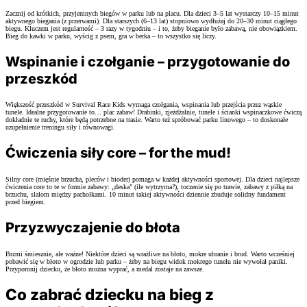
Zacznij od krótkich, przyjemnych biegów w parku lub na placu. Dla dzieci 3–5 lat wystarczy 10–15 minut
aktywnego biegania (z przerwami). Dla starszych (6–13 lat) stopniowo wydłużaj do 20–30 minut ciągłego
biegu. Kluczem jest regularność – 3 razy w tygodniu – i to, żeby bieganie było zabawą, nie obowiązkiem.
Bieg do kawki w parku, wyścig z psem, gra w berka – to wszystko się liczy.
Wspinanie i czołganie – przygotowanie do
przeszkód
Większość przeszkód w Survival Race Kids wymaga czołgania, wspinania lub przejścia przez wąskie
tunele. Idealne przygotowanie to… plac zabaw! Drabinki, zjeżdżalnie, tunele i ścianki wspinaczkowe ćwiczą
dokładnie te ruchy, które będą potrzebne na trasie. Warto też spróbować parku linowego – to doskonałe
uzupełnienie treningu siły i równowagi.
Ćwiczenia siły core – for the mud!
Silny core (mięśnie brzucha, pleców i bioder) pomaga w każdej aktywności sportowej. Dla dzieci najlepsze
ćwiczenia core to te w formie zabawy: „deska” (ile wytrzyma?), toczenie się po trawie, zabawy z piłką na
brzuchu, slalom między pachołkami. 10 minut takiej aktywności dziennie zbuduje solidny fundament
przed biegiem.
Przyzwyczajenie do błota
Brzmi śmiesznie, ale ważne! Niektóre dzieci są wrażliwe na błoto, mokre ubranie i brud. Warto wcześniej
pobawić się w błoto w ogrodzie lub parku – żeby na biegu widok mokrego tunelu nie wywołał paniki.
Przypomnij dziecku, że błoto można wyprać, a medal zostaje na zawsze.
Co zabrać dziecku na bieg z