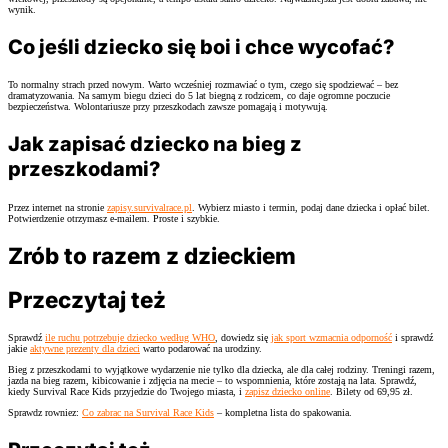
wynik.
Co jeśli dziecko się boi i chce wycofać?
To normalny strach przed nowym. Warto wcześniej rozmawiać o tym, czego się spodziewać – bez
dramatyzowania. Na samym biegu dzieci do 5 lat biegną z rodzicem, co daje ogromne poczucie
bezpieczeństwa. Wolontariusze przy przeszkodach zawsze pomagają i motywują.
Jak zapisać dziecko na bieg z
przeszkodami?
Przez internet na stronie
zapisy.survivalrace.pl
. Wybierz miasto i termin, podaj dane dziecka i opłać bilet.
Potwierdzenie otrzymasz e-mailem. Proste i szybkie.
Zrób to razem z dzieckiem
Przeczytaj też
Sprawdź
ile ruchu potrzebuje dziecko według WHO
, dowiedz się
jak sport wzmacnia odporność
i sprawdź
jakie
aktywne prezenty dla dzieci
warto podarować na urodziny.
Bieg z przeszkodami to wyjątkowe wydarzenie nie tylko dla dziecka, ale dla całej rodziny. Treningi razem,
jazda na bieg razem, kibicowanie i zdjęcia na mecie – to wspomnienia, które zostają na lata. Sprawdź,
kiedy Survival Race Kids przyjedzie do Twojego miasta, i
zapisz dziecko online
. Bilety od 69,95 zł.
Sprawdz rowniez:
Co zabrac na Survival Race Kids
– kompletna lista do spakowania.