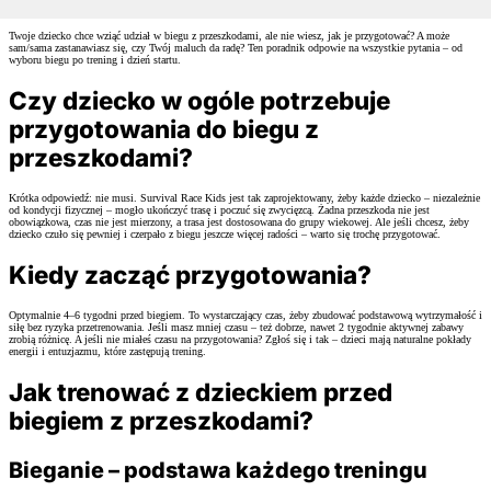
Twoje dziecko chce wziąć udział w biegu z przeszkodami, ale nie wiesz, jak je przygotować? A może
sam/sama zastanawiasz się, czy Twój maluch da radę? Ten poradnik odpowie na wszystkie pytania – od
wyboru biegu po trening i dzień startu.
Czy dziecko w ogóle potrzebuje
przygotowania do biegu z
przeszkodami?
Krótka odpowiedź: nie musi. Survival Race Kids jest tak zaprojektowany, żeby każde dziecko – niezależnie
od kondycji fizycznej – mogło ukończyć trasę i poczuć się zwycięzcą. Żadna przeszkoda nie jest
obowiązkowa, czas nie jest mierzony, a trasa jest dostosowana do grupy wiekowej. Ale jeśli chcesz, żeby
dziecko czuło się pewniej i czerpało z biegu jeszcze więcej radości – warto się trochę przygotować.
Kiedy zacząć przygotowania?
Optymalnie 4–6 tygodni przed biegiem. To wystarczający czas, żeby zbudować podstawową wytrzymałość i
siłę bez ryzyka przetrenowania. Jeśli masz mniej czasu – też dobrze, nawet 2 tygodnie aktywnej zabawy
zrobią różnicę. A jeśli nie miałeś czasu na przygotowania? Zgłoś się i tak – dzieci mają naturalne pokłady
energii i entuzjazmu, które zastępują trening.
Jak trenować z dzieckiem przed
biegiem z przeszkodami?
Bieganie – podstawa każdego treningu