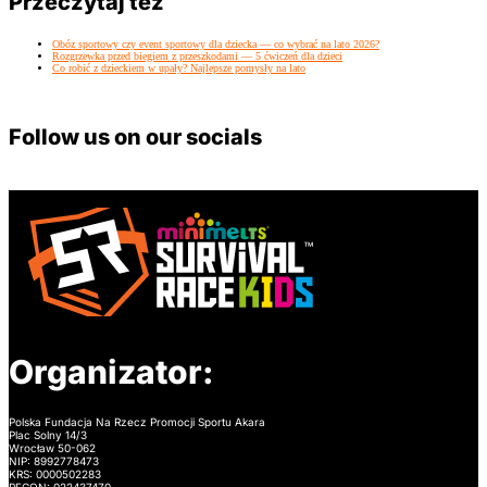
Przeczytaj też
Obóz sportowy czy event sportowy dla dziecka — co wybrać na lato 2026?
Rozgrzewka przed biegiem z przeszkodami — 5 ćwiczeń dla dzieci
Co robić z dzieckiem w upały? Najlepsze pomysły na lato
Follow us on our socials
Organizator:
Polska Fundacja Na Rzecz Promocji Sportu Akara
Plac Solny 14/3
Wrocław 50-062
NIP: 8992778473
KRS: 0000502283
REGON: 022437470