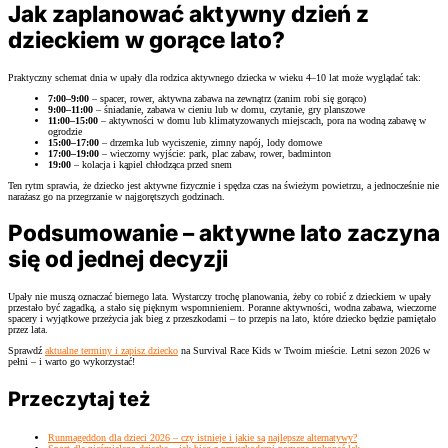
Jak zaplanować aktywny dzień z
dzieckiem w gorące lato?
Praktyczny schemat dnia w upały dla rodzica aktywnego dziecka w wieku 4–10 lat może wyglądać tak:
7:00–9:00
– spacer, rower, aktywna zabawa na zewnątrz (zanim robi się gorąco)
9:00–11:00
– śniadanie, zabawa w cieniu lub w domu, czytanie, gry planszowe
11:00–15:00
– aktywności w domu lub klimatyzowanych miejscach, pora na wodną zabawę w
ogrodzie
15:00–17:00
– drzemka lub wyciszenie, zimny napój, lody domowe
17:00–19:00
– wieczorny wyjście: park, plac zabaw, rower, badminton
19:00
– kolacja i kąpiel chłodząca przed snem
Ten rytm sprawia, że dziecko jest aktywne fizycznie i spędza czas na świeżym powietrzu, a jednocześnie nie
narażasz go na przegrzanie w najgorętszych godzinach.
Podsumowanie – aktywne lato zaczyna
się od jednej decyzji
Upały nie muszą oznaczać biernego lata. Wystarczy trochę planowania, żeby co robić z dzieckiem w upały
przestało być zagadką, a stało się pięknym wspomnieniem. Poranne aktywności, wodna zabawa, wieczorne
spacery i wyjątkowe przeżycia jak bieg z przeszkodami – to przepis na lato, które dziecko będzie pamiętało
przez lata.
Sprawdź
aktualne terminy i zapisz dziecko
na Survival Race Kids w Twoim mieście. Letni sezon 2026 w
pełni – i warto go wykorzystać!
Przeczytaj też
Runmageddon dla dzieci 2026 – czy istnieje i jakie są najlepsze alternatywy?