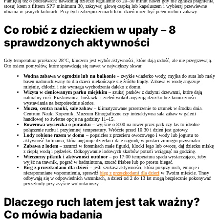
Pamiętaj też o podstawach: nawadniaj dziecko regularnie co 20–30 minut nawet gdy nie zgłasza pragnienia,
stosuj krem z filtrem SPF minimum 30, zakrywaj głowę czapką lub kapeluszem i wybieraj przewiewne
ubrania w jasnych kolorach. Przy tych zabezpieczeniach letni dzień może być pełen ruchu i zabawy.
Co robić z dzieckiem w upały – 8
sprawdzonych aktywności
Gdy temperatura przekracza 28°C, kluczem jest wybór aktywności, które dają radość, ale nie przegrzewają.
Oto osiem pomysłów, które sprawdzają się nawet w największy skwar:
Wodna zabawa w ogrodzie lub na balkonie
– zwykłe wiaderko wody, myjka do auta lub mały
basen nadmuchiwany to dla dzieci niekończące się źródło frajdy. Zabawa w wodę angażuje
mięśnie, chłodzi i nie wymaga wychodzenia daleko z domu.
Wizyta w cieniowanym parku miejskim
– szukaj parków z dużymi drzewami, które dają
naturalny cień. Piaskownica, huśtawki i zieleń wokół angażują dziecko bez konieczności
wystawiania na bezpośrednie słońce.
Muzea, centra nauki, sale zabaw
– klimatyzowane przestrzenie to ratunek w środku dnia.
Centrum Nauki Kopernik, Muzeum Etnograficzne czy interaktywna sala zabaw w galerii
handlowej to świetne opcje na godziny 11–15.
Rowerowa wycieczka o poranku
– wyjście o 8:00 na rower przez park czy las to idealne
połączenie ruchu i przyjemnej temperatury. Wróćcie przed 10:30 i dzień jest gotowy.
Lody robione razem w domu
– popsicles z przecieru owocowego i wody lub jogurtu to
aktywność kulinarna, która angażuje dziecko i daje nagrodę w postaci zimnego przysmaku.
Zabawa z lodem
– zamroź w foremkach małe figurki, klocki lego lub owoce, daj dziecku miskę
z ciepłą wodą i pędzelek. Odkopywanie lodowych skarbów potrafi wciągnąć na godzinę.
Wieczorny piknik i aktywności outdoor
– po 17:00 temperatura spada wystarczająco, żeby
wyjść na trawnik, pograć w badmintona, rzucać frisbee lub po prostu biegać.
Bieg z przeszkodami dla dzieci
– jeśli szukasz aktywności, która połączy ruch, emocje i
niezapomniane wspomnienia, sprawdź
bieg z przeszkodami dla dzieci
w Twoim mieście. Trasy
odbywają się w odpowiednich warunkach, a dzieci od 2 do 13 lat mogą bezpiecznie pokonywać
przeszkody przy asyście wolontariuszy.
Dlaczego ruch latem jest tak ważny?
Co mówią badania