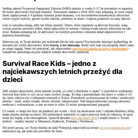
Według zaleceń Światowej Organizacji Zdrowia (WHO) dziecko w wieku 5–17 lat potrzebuje co najmniej
60 minut aktywności fizycznej dziennie. Tymczasem badania z 2024–2025 roku pokazują, że coraz więcej
dzieci spędza ponad 3–4 godziny dziennie przed ekranami, a to ma konkretne konsekwencje zdrowotne:
wzrost ryzyka otyłości, gorsze wyniki szkolne, problemy ze snem i większa podatność na stany lękowe.
Lato to naturalna okazja, żeby ten bilans zmienić. Dzieci, które regularnie są aktywne fizycznie, mają
wyższy poziom pewności siebie, lepiej radzą sobie ze stresem i budują trwałe nawyki zdrowotne na całe
życie. Badania pokazują też, że aktywność na świeżym powietrzu wzmacnia układ odpornościowy i
poprawia koncentrację.
Martwisz się, że Twoje dziecko jest nieśmiałe lub nie lubi sportu? Psycholodzy dziecięcy podkreślają, że
kluczem jest wybór aktywności, które
bawią, a nie zmuszają
. Kiedy ruch staje się przygodą, dzieci same
po niego sięgają. Warto też przeczytać, jak odpowiednio
przygotować dziecko na bieg z przeszkodami
–
wskazówki sprawdzają się przy każdym rodzaju aktywności sportowej.
Survival Race Kids – jedno z
najciekawszych letnich przeżyć dla
dzieci
Jeśli szukasz aktywności, która zamieni zwykłe „co robić z dzieckiem w upały” w prawdziwe wydarzenie,
Survival Race Kids to coś, na co warto zwrócić uwagę. To bieg z przeszkodami dla dzieci w wieku 2–13
lat, który odbywa się w kilkunastu miastach w Polsce. Przeszkody są dostosowane do wieku i możliwości
dziecka – tunel, niskie ścianki, błotny odcinek, balansowanie. Nad bezpieczeństwem czuwają ratownicy
medyczni i wolontariusze, a czas na trasie to tylko 15 minut niezapomnianej przygody.
Co ważne, w biegu nie liczy się prędkość ani wynik – liczy się ukończenie trasy i odznaka finishera, którą
każde dziecko dostaje na mecie. Dla nieśmiałych maluchów to często pierwszy krok do odkrycia, że sport
może być frajdą, a nie obowiązkiem. Sprawdź aktualne
biegi dla dzieci 2026
i znajdź termin w Twoim
mieście – między innymi w Warszawie, Krakowie, Poznaniu i Wrocławiu.
Nie jesteś pewna, czy Twoje dziecko da radę? Przeczytaj odpowiedź na stronie
czy moje dziecko da radę
–
zaskoczysz się, jak mało jest powodów do obaw.