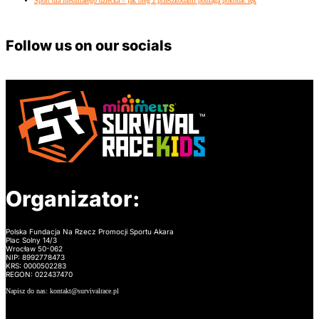
Sport dla nieśmiałego dziecka – jak bieg z przeszkodami pomaga pokonać lęk
Follow us on our socials
Organizator:
Polska Fundacja Na Rzecz Promocji Sportu Akara
Plac Solny 14/3
Wrocław 50-062
NIP: 8992778473
KRS: 0000502283
REGON: 022437470
Napisz do nas: kontakt@survivalrace.pl