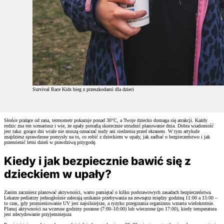
Survival Race Kids bieg z przeszkodami dla dzieci
Słońce prażące od rana, termometr pokazuje ponad 30°C, a Twoje dziecko domaga się atrakcji. Każdy
rodzic zna ten scenariusz i wie, że upały potrafią skutecznie utrudnić planowanie dnia. Dobra wiadomość
jest taka: gorące dni wcale nie muszą oznaczać nudy ani siedzenia przed ekranem. W tym artykule
znajdziesz sprawdzone pomysły na to, co robić z dzieckiem w upały, jak zadbać o bezpieczeństwo i jak
przemienić letni dzień w prawdziwą przygodę.
Kiedy i jak bezpiecznie bawić się z
dzieckiem w upały?
Zanim zaczniesz planować aktywności, warto pamiętać o kilku podstawowych zasadach bezpieczeństwa.
Lekarze pediatrzy jednogłośnie zalecają unikanie przebywania na zewnątrz między godziną 11:00 a 15:00 –
to czas, gdy promieniowanie UV jest najsilniejsze, a ryzyko przegrzania organizmu wzrasta wielokrotnie.
Planuj aktywności na wczesne godziny poranne (7:00–10:00) lub wieczorne (po 17:00), kiedy temperatura
jest zdecydowanie przyjemniejsza.