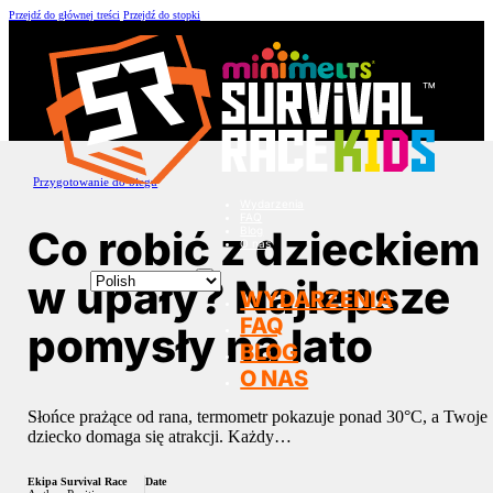
Przejdź do głównej treści
Przejdź do stopki
Przygotowanie do biegu
Wydarzenia
FAQ
Co robić z dzieckiem
Blog
O nas
w upały? Najlepsze
WYDARZENIA
FAQ
pomysły na lato
BLOG
O NAS
Słońce prażące od rana, termometr pokazuje ponad 30°C, a Twoje
dziecko domaga się atrakcji. Każdy…
Ekipa Survival Race
Date