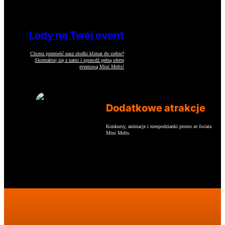
Lody na Twój event
Chcesz przenieść nasz słodki klimat do siebie?
Skontaktuj się z nami i sprawdź pełną ofertę
eventową Mini Melts!
Dodatkowe atrakcje
Konkursy, animacje i niespodzianki prosto ze świata
Mini Melts.