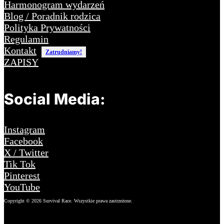
Harmonogram wydarzeń
Blog / Poradnik rodzica
Polityka Prywatności
Regulamin
Kontakt
Zatrudniamy!
ZAPISY
Social Media:
Instagram
Facebook
X / Twitter
Tik Tok
Pinterest
YouTube
Copyright © 2026 Survival Race. Wszystkie prawa zastrzeżone.