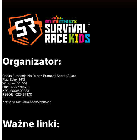
Organizator:
Polska Fundacja Na Rzecz Promocji Sportu Akara
Plac Solny 14/3
Wrocław 50-062
NIP: 8992778473
KRS: 0000502283
REGON: 022437470
Napisz do nas: kontakt@survivalrace.pl
Ważne linki: