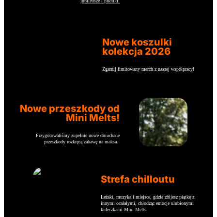
jubileusze i pikniki.
Nowe koszulki
kolekcja 2026
Zgarnij limitowany merch z naszej współpracy!
Nowe przeszkody od
Mini Melts!
Przygotowaliśmy zupełnie nowe dmuchane
przeszkody rozkręcą zabawę na maksa.
Strefa chilloutu
Leżaki, muzyka i miejsce, gdzie zbijesz piątkę z
innymi ocalałymi, chłodząc emocje ulubionymi
kuleczkami Mini Melts.