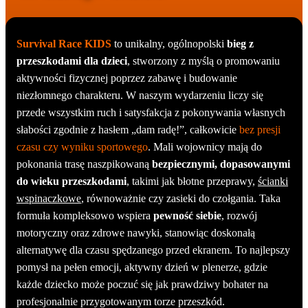
Survival Race KIDS
to unikalny, ogólnopolski
bieg z
przeszkodami dla dzieci
, stworzony z myślą o promowaniu
aktywności fizycznej poprzez zabawę i budowanie
niezłomnego charakteru. W naszym wydarzeniu liczy się
przede wszystkim ruch i satysfakcja z pokonywania własnych
słabości zgodnie z hasłem „dam radę!”, całkowicie
bez presji
czasu czy wyniku sportowego
. Mali wojownicy mają do
pokonania trasę naszpikowaną
bezpiecznymi, dopasowanymi
do wieku przeszkodami
, takimi jak błotne przeprawy,
ścianki
wspinaczkowe
, równoważnie czy zasieki do czołgania. Taka
formuła kompleksowo wspiera
pewność siebie
, rozwój
motoryczny oraz zdrowe nawyki, stanowiąc doskonałą
alternatywę dla czasu spędzanego przed ekranem. To najlepszy
pomysł na pełen emocji, aktywny dzień w plenerze, gdzie
każde dziecko może poczuć się jak prawdziwy bohater na
profesjonalnie przygotowanym torze przeszkód.