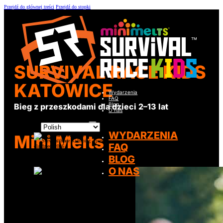
Przejdź do głównej treści
Przejdź do stopki
SURVIVAL RACE KIDS
KATOWICE
Wydarzenia
FAQ
Blog
Bieg z przeszkodami dla dzieci 2–13 lat
O nas
WYDARZENIA
Mini Melts
FAQ
BLOG
O NAS