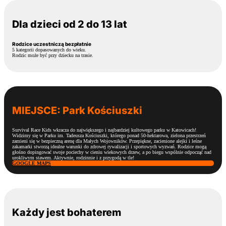
Dla dzieci od 2 do 13 lat
Rodzice uczestniczą bezpłatnie
5 kategorii dopasowanych do wieku.
Rodzic może być przy dziecku na trasie.
MIEJSCE: Park Kościuszki
Survival Race Kids wkracza do największego i najbardziej kultowego parku w Katowicach!
Widzimy się w Parku im. Tadeusza Kościuszki, którego ponad 50-hektarowa, zielona przestrzeń
zamieni się w bezpieczną arenę dla Małych Wojowników. Przepiękne, zacienione alejki i leśne
zakamarki stworzą idealne warunki do zdrowej rywalizacji i sportowych wyzwań. Rodzice mogą
głośno dopingować swoje pociechy w cieniu wiekowych drzew, a po biegu wspólnie odpocząć nad
urokliwym stawem. Aktywnie, rodzinnie i z przygodą w tle!
GOOGLE MAPS
Każdy jest bohaterem