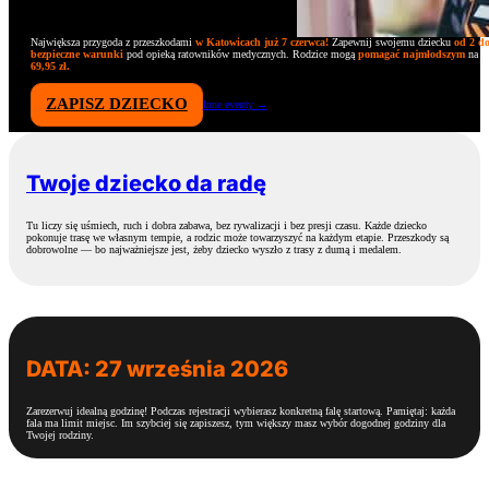
Największa przygoda z przeszkodami
w Katowicach już 7 czerwca!
Zapewnij swojemu dziecku
od 2 do
bezpieczne warunki
pod opieką ratowników medycznych. Rodzice mogą
pomagać najmłodszym
na tr
69,95 zł.
ZAPISZ DZIECKO
Inne eventy →
Twoje dziecko da radę
Tu liczy się uśmiech, ruch i dobra zabawa, bez rywalizacji i bez presji czasu. Każde dziecko
pokonuje trasę we własnym tempie, a rodzic może towarzyszyć na każdym etapie. Przeszkody są
dobrowolne — bo najważniejsze jest, żeby dziecko wyszło z trasy z dumą i medalem.
DATA: 27 września 2026
Zarezerwuj idealną godzinę! Podczas rejestracji wybierasz konkretną falę startową. Pamiętaj: każda
fala ma limit miejsc. Im szybciej się zapiszesz, tym większy masz wybór dogodnej godziny dla
Twojej rodziny.