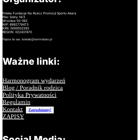
Polska Fundacja Na Rzecz Promocji Sportu Akara
Plac Solny 14/3
Wrocław 50-062
NIP: 8992778473
KRS: 0000502283
REGON: 022437470
Napisz do nas: kontakt@survivalrace.pl
Ważne linki:
Harmonogram wydarzeń
Blog / Poradnik rodzica
Polityka Prywatności
Regulamin
Kontakt
Zatrudniamy!
ZAPISY
Social Media: