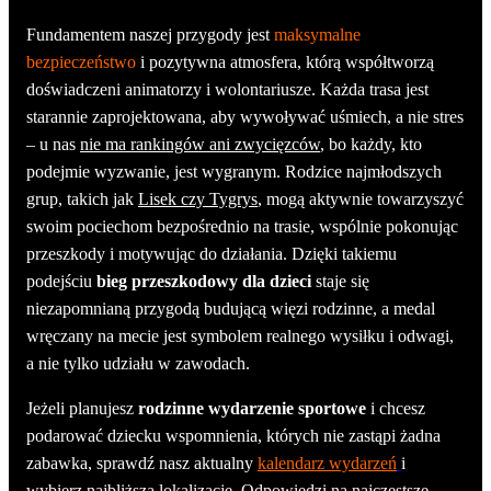
Fundamentem naszej przygody jest
maksymalne
bezpieczeństwo
i pozytywna atmosfera, którą współtworzą
doświadczeni animatorzy i wolontariusze. Każda trasa jest
starannie zaprojektowana, aby wywoływać uśmiech, a nie stres
– u nas
nie ma rankingów ani zwycięzców
, bo każdy, kto
podejmie wyzwanie, jest wygranym. Rodzice najmłodszych
grup, takich jak
Lisek czy Tygrys
, mogą aktywnie towarzyszyć
swoim pociechom bezpośrednio na trasie, wspólnie pokonując
przeszkody i motywując do działania. Dzięki takiemu
podejściu
bieg przeszkodowy dla dzieci
staje się
niezapomnianą przygodą budującą więzi rodzinne, a medal
wręczany na mecie jest symbolem realnego wysiłku i odwagi,
a nie tylko udziału w zawodach.
Jeżeli planujesz
rodzinne wydarzenie sportowe
i chcesz
podarować dziecku wspomnienia, których nie zastąpi żadna
zabawka, sprawdź nasz aktualny
kalendarz wydarzeń
i
wybierz najbliższą lokalizację. Odpowiedzi na najczęstsze