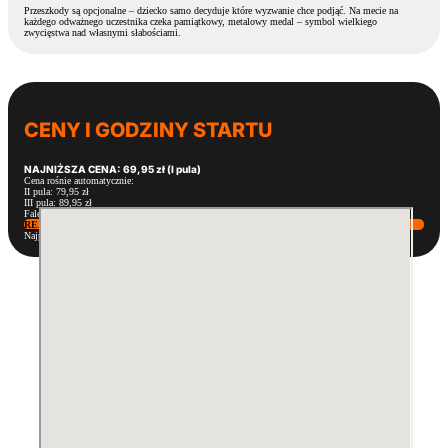
Przeszkody są opcjonalne – dziecko samo decyduje które wyzwanie chce podjąć. Na mecie na
każdego odważnego uczestnika czeka pamiątkowy, metalowy medal – symbol wielkiego
zwycięstwa nad własnymi słabościami.
CENY I GODZINY STARTU
NAJNIŻSZA CENA: 69,95 zł (I pula)
Cena rośnie automatycznie:
II pula: 79,95 zł
III pula: 89,95 zł
Fale mają limity – rezerwuj, póki są dostępne!
REZERWUJ CENĘ I GODZINĘ
Najpopularniejsze godziny znikają najszybciej!