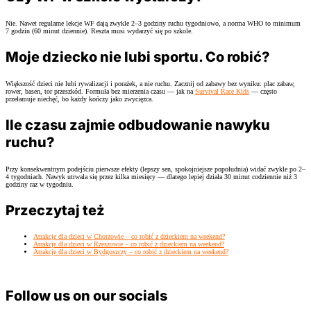
Nie. Nawet regularne lekcje WF dają zwykle 2–3 godziny ruchu tygodniowo, a norma WHO to minimum
7 godzin (60 minut dziennie). Reszta musi wydarzyć się po szkole.
Moje dziecko nie lubi sportu. Co robić?
Większość dzieci nie lubi rywalizacji i porażek, a nie ruchu. Zacznij od zabawy bez wyniku: plac zabaw,
rower, basen, tor przeszkód. Formuła bez mierzenia czasu — jak na
Survival Race Kids
— często
przełamuje niechęć, bo każdy kończy jako zwycięzca.
Ile czasu zajmie odbudowanie nawyku
ruchu?
Przy konsekwentnym podejściu pierwsze efekty (lepszy sen, spokojniejsze popołudnia) widać zwykle po 2–
4 tygodniach. Nawyk utrwala się przez kilka miesięcy — dlatego lepiej działa 30 minut codziennie niż 3
godziny raz w tygodniu.
Przeczytaj też
Atrakcje dla dzieci w Chorzowie – co robić z dzieckiem na weekend?
Atrakcje dla dzieci w Rzeszowie – co robić z dzieckiem na weekend?
Atrakcje dla dzieci w Bydgoszczy – co robić z dzieckiem na weekend?
Follow us on our socials