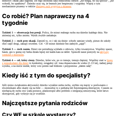
domowe i ekran jako nagroda. Do tego dochodzi nasz rodzicielski odruch: „nie biegaj, bo się spocisz”, „nie
wchodź, bo spadniesz”. Dziecko uczy się, że bezruch jest bezpieczny i wygodny. Więcej o tym
mechanizmie piszemy w tekście
dlaczego ruch wygrywa z ekranem
.
Co robić? Plan naprawczy na 4
tygodnie
Tydzień 1 — obserwacja bez presji.
Policz, ile minut realnego ruchu ma dziecko każdego dnia. Nie
zmieniaj nic, tylko zmierz. Wynik zwykle zaskakuje.
Tydzień 2 — ruch przy okazji.
Zamień to, co i tak się dzieje: schody zamiast windy, pieszo do szkoły
choć część drogi, zakupy rowerem. Cel: +20 minut dziennie bez żadnych „zajęć”.
Tydzień 3 — ruch razem.
Dzieci nie potrzebują wykładu o zdrowiu, tylko towarzystwa. Wspólny spacer,
basen, gra w gumę czy berka działa lepiej niż każda kara za tablet. Sprawdź nasze pomysły na
aktywny
weekend z dzieckiem
.
Tydzień 4 — cel, który cieszy.
Dziecko, które wie, po co trenuje, trenuje chętniej. Wspólny start w
biegu
z przeszkodami dla dzieci
to konkretny, osiągalny cel: trasa dopasowana do wieku (2–13 lat), żadnej presji
wyniku, a na mecie medal, który wisi potem nad łóżkiem i przypomina: „dałem radę”.
Kiedy iść z tym do specjalisty?
Jeśli mimo zwiększenia aktywności dziecko wyraźnie unika ruchu, szybko się męczy w porównaniu z
rówieśnikami albo skarży się na bóle — skonsultuj to z pediatrą lub fizjoterapeutą dziecięcym. Czasem za
niechęcią do ruchu stoi wada postawy, płaskostopie albo problem z integracją sensoryczną, które łatwo
skorygować, gdy wykryje się je wcześnie.
Najczęstsze pytania rodziców
Czy WF w szkole wystarczy?