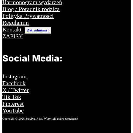
Harmonogram wydarzeń
Blog / Poradnik rodzica
Polityka Prywatności
Regulamin
Kontakt
Zatrudniamy!
ZAPISY
Social Media:
Instagram
Facebook
X / Twitter
Tik Tok
Pinterest
YouTube
Copyright © 2026 Survival Race. Wszystkie prawa zastrzeżone.