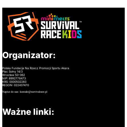
Organizator:
Polska Fundacja Na Rzecz Promocji Sportu Akara
Plac Solny 14/3
Wrocław 50-062
NIP: 8992778473
KRS: 0000502283
REGON: 022437470
Napisz do nas: kontakt@survivalrace.pl
Ważne linki: