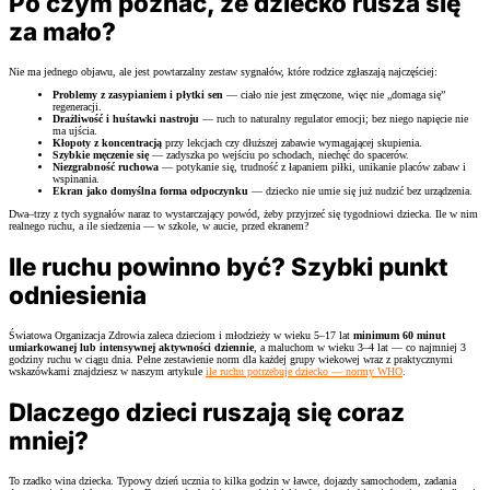
Po czym poznać, że dziecko rusza się
za mało?
Nie ma jednego objawu, ale jest powtarzalny zestaw sygnałów, które rodzice zgłaszają najczęściej:
Problemy z zasypianiem i płytki sen
— ciało nie jest zmęczone, więc nie „domaga się”
regeneracji.
Drażliwość i huśtawki nastroju
— ruch to naturalny regulator emocji; bez niego napięcie nie
ma ujścia.
Kłopoty z koncentracją
przy lekcjach czy dłuższej zabawie wymagającej skupienia.
Szybkie męczenie się
— zadyszka po wejściu po schodach, niechęć do spacerów.
Niezgrabność ruchowa
— potykanie się, trudność z łapaniem piłki, unikanie placów zabaw i
wspinania.
Ekran jako domyślna forma odpoczynku
— dziecko nie umie się już nudzić bez urządzenia.
Dwa–trzy z tych sygnałów naraz to wystarczający powód, żeby przyjrzeć się tygodniowi dziecka. Ile w nim
realnego ruchu, a ile siedzenia — w szkole, w aucie, przed ekranem?
Ile ruchu powinno być? Szybki punkt
odniesienia
Światowa Organizacja Zdrowia zaleca dzieciom i młodzieży w wieku 5–17 lat
minimum 60 minut
umiarkowanej lub intensywnej aktywności dziennie
, a maluchom w wieku 3–4 lat — co najmniej 3
godziny ruchu w ciągu dnia. Pełne zestawienie norm dla każdej grupy wiekowej wraz z praktycznymi
wskazówkami znajdziesz w naszym artykule
ile ruchu potrzebuje dziecko — normy WHO
.
Dlaczego dzieci ruszają się coraz
mniej?
To rzadko wina dziecka. Typowy dzień ucznia to kilka godzin w ławce, dojazdy samochodem, zadania