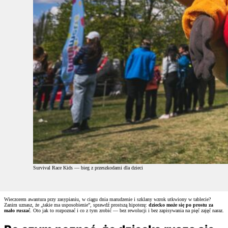
Survival Race Kids — bieg z przeszkodami dla dzieci
Wieczorem awantura przy zasypianiu, w ciągu dnia marudzenie i szklany wzrok utkwiony w tablecie?
Zanim uznasz, że „takie ma usposobienie”, sprawdź prostszą hipotezę:
dziecko może się po prostu za
mało ruszać
. Oto jak to rozpoznać i co z tym zrobić — bez rewolucji i bez zapisywania na pięć zajęć naraz.