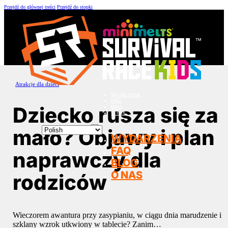
Przejdź do głównej treści
Przejdź do stopki
Atrakcje dla dzieci
Wydarzenia
FAQ
Dziecko rusza się za
Blog
O nas
mało? Objawy i plan
WYDARZENIA
FAQ
naprawczy dla
BLOG
O NAS
rodziców
Wieczorem awantura przy zasypianiu, w ciągu dnia marudzenie i
szklany wzrok utkwiony w tablecie? Zanim…