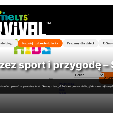
 do biegu
Rozwój i zdrowie dziecka
Prezenty dla dzieci
O Surv
ez sport i przygodę – 
Wydarzenia
FAQ
Blog
O nas
ZAPI
Wydarzenia
od ekranów i pokazać im prawdziwy świat. Piszemy o tym, jak budować pewność siebie, gdzie szukać najlepszych
FAQ
Blog
O nas