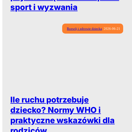
sport i wyzwania
Rozwój i zdrowie dziecka
2026-06-21
Ile ruchu potrzebuje
dziecko? Normy WHO i
Survival Race Kids — bieg z przeszkodami dla dzieci
praktyczne wskazówki dla
rodziców