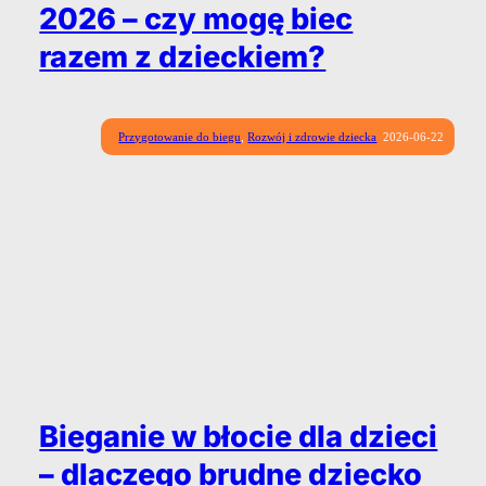
2026 – czy mogę biec
razem z dzieckiem?
Przygotowanie do biegu
,
Rozwój i zdrowie dziecka
2026-06-22
Bieganie w błocie dla dzieci
– dlaczego brudne dziecko