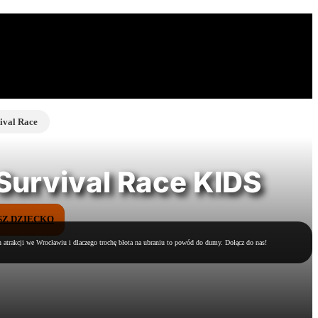
ival Race
Survival Race KIDS
SZ DZIECKO
 atrakcji we Wrocławiu i dlaczego trochę błota na ubraniu to powód do dumy. Dołącz do nas!