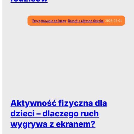
Przygotowanie do biegu
,
Rozwój i zdrowie dziecka
2026-02-01
Aktywność fizyczna dla
dzieci – dlaczego ruch
wygrywa z ekranem?