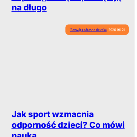
na długo
Rozwój i zdrowie dziecka
2026-06-21
Jak sport wzmacnia
odporność dzieci? Co mówi
nauka