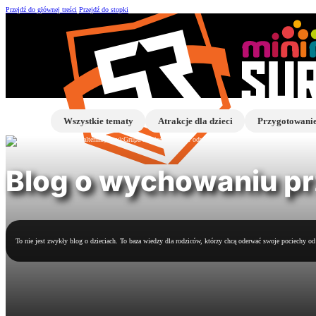
Przejdź do głównej treści
Przejdź do stopki
Wszystkie tematy
Atrakcje dla dzieci
Przygotowanie
Blog o wychowaniu prz
To nie jest zwykły blog o dzieciach. To baza wiedzy dla rodziców, którzy chcą oderwać swoje pociechy 