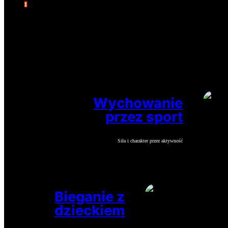
1
2
→
Wychowanie
przez sport
Siła i charakter przez aktywność
Bieganie z
dzieckiem