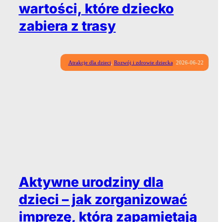
wartości, które dziecko
zabiera z trasy
Atrakcje dla dzieci
,
Rozwój i zdrowie dziecka
2026-06-22
Aktywne urodziny dla
dzieci – jak zorganizować
imprezę, którą zapamiętają