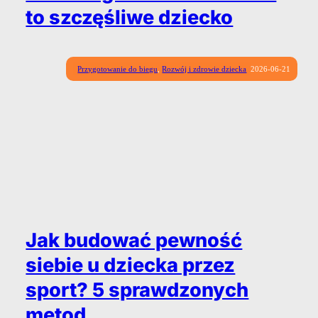
to szczęśliwe dziecko
Przygotowanie do biegu
,
Rozwój i zdrowie dziecka
2026-06-21
Jak budować pewność
siebie u dziecka przez
sport? 5 sprawdzonych
metod